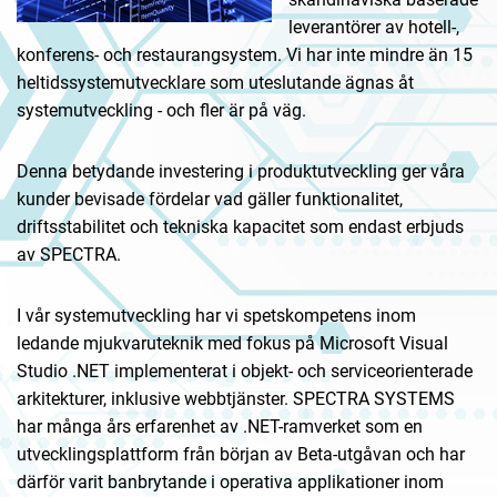
leverantörer av hotell-,
konferens- och restaurangsystem. Vi har inte mindre än 15
heltidssystemutvecklare som uteslutande ägnas åt
systemutveckling - och fler är på väg.
Denna betydande investering i produktutveckling ger våra
kunder bevisade fördelar vad gäller funktionalitet,
driftsstabilitet och tekniska kapacitet som endast erbjuds
av SPECTRA.
I vår systemutveckling har vi spetskompetens inom
ledande mjukvaruteknik med fokus på Microsoft Visual
Studio .NET implementerat i objekt- och serviceorienterade
arkitekturer, inklusive webbtjänster. SPECTRA SYSTEMS
har många års erfarenhet av .NET-ramverket som en
utvecklingsplattform från början av Beta-utgåvan och har
därför varit banbrytande i operativa applikationer inom