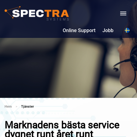
Online Support
Jobb
Hem
Current:
Tjänster
Marknadens bästa service
dygnet runt året runt