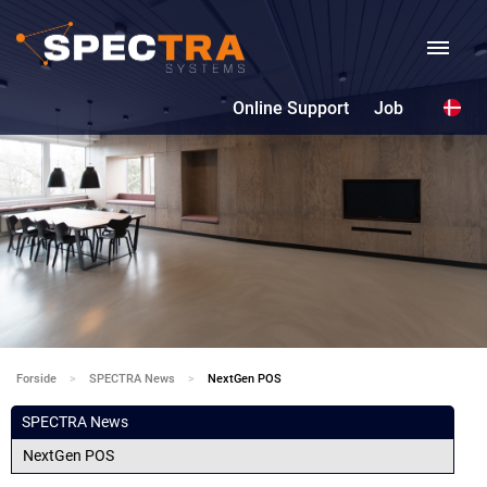
Online Support
Job
Forside
SPECTRA News
Current:
NextGen POS
SPECTRA News
NextGen POS